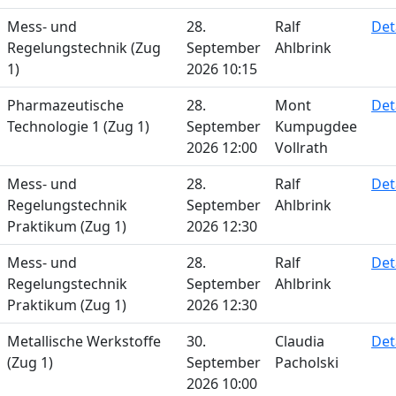
Mess- und
28.
Ralf
Det
Regelungstechnik (Zug
September
Ahlbrink
1)
2026 10:15
Pharmazeutische
28.
Mont
Det
Technologie 1 (Zug 1)
September
Kumpugdee
2026 12:00
Vollrath
Mess- und
28.
Ralf
Det
Regelungstechnik
September
Ahlbrink
Praktikum (Zug 1)
2026 12:30
Mess- und
28.
Ralf
Det
Regelungstechnik
September
Ahlbrink
Praktikum (Zug 1)
2026 12:30
Metallische Werkstoffe
30.
Claudia
Det
(Zug 1)
September
Pacholski
2026 10:00