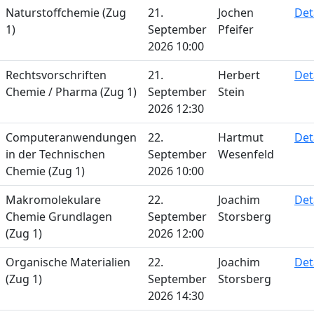
Naturstoffchemie (Zug
21.
Jochen
Det
1)
September
Pfeifer
2026 10:00
Rechtsvorschriften
21.
Herbert
Det
Chemie / Pharma (Zug 1)
September
Stein
2026 12:30
Computeranwendungen
22.
Hartmut
Det
in der Technischen
September
Wesenfeld
Chemie (Zug 1)
2026 10:00
Makromolekulare
22.
Joachim
Det
Chemie Grundlagen
September
Storsberg
(Zug 1)
2026 12:00
Organische Materialien
22.
Joachim
Det
(Zug 1)
September
Storsberg
2026 14:30