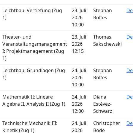
Leichtbau: Vertiefung (Zug
23. Juli
Stephan
De
1)
2026
Rolfes
10:00
Theater- und
23. Juli
Thomas
De
Veranstaltungsmanagement
2026
Sakschewski
I: Projektmanagement (Zug
12:15
1)
Leichtbau: Grundlagen (Zug
24. Juli
Stephan
De
1)
2026
Rolfes
10:00
Mathematik II: Lineare
24. Juli
Diana
De
Algebra II, Analysis II (Zug 1)
2026
Estévez-
12:00
Schwarz
Technische Mechanik III:
24. Juli
Christopher
De
Kinetik (Zug 1)
2026
Bode