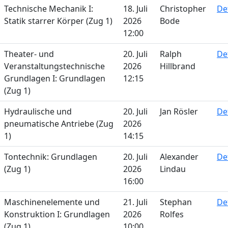
Technische Mechanik I:
18. Juli
Christopher
De
Statik starrer Körper (Zug 1)
2026
Bode
12:00
Theater- und
20. Juli
Ralph
De
Veranstaltungstechnische
2026
Hillbrand
Grundlagen I: Grundlagen
12:15
(Zug 1)
Hydraulische und
20. Juli
Jan Rösler
De
pneumatische Antriebe (Zug
2026
1)
14:15
Tontechnik: Grundlagen
20. Juli
Alexander
De
(Zug 1)
2026
Lindau
16:00
Maschinenelemente und
21. Juli
Stephan
De
Konstruktion I: Grundlagen
2026
Rolfes
(Zug 1)
10:00