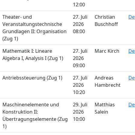
12:00
Theater- und
27. Juli
Christian
De
Veranstaltungstechnische
2026
Buschhoff
Grundlagen II: Organisation
08:00
(Zug 1)
Mathematik I: Lineare
27. Juli
Marc Kirch
De
Algebra I, Analysis I (Zug 1)
2026
09:00
Antriebssteuerung (Zug 1)
27. Juli
Andreas
De
2026
Hambrecht
10:20
Maschinenelemente und
29. Juli
Matthias
De
Konstruktion II:
2026
Salein
Übertragungselemente (Zug
10:00
1)