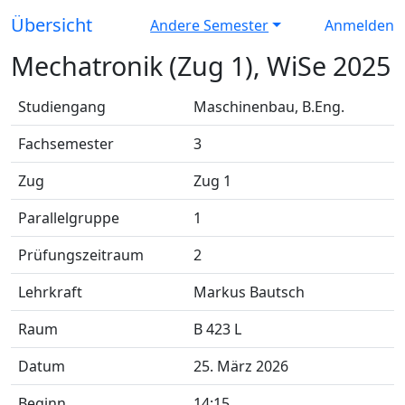
Übersicht
Andere Semester
Anmelden
Mechatronik (Zug 1), WiSe 2025
Studiengang
Maschinenbau, B.Eng.
Fachsemester
3
Zug
Zug 1
Parallelgruppe
1
Prüfungszeitraum
2
Lehrkraft
Markus Bautsch
Raum
B 423 L
Datum
25. März 2026
Beginn
14:15