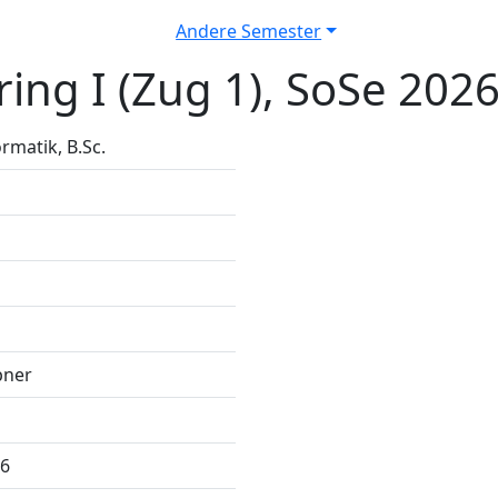
Andere Semester
ing I (Zug 1), SoSe 202
rmatik, B.Sc.
pner
26