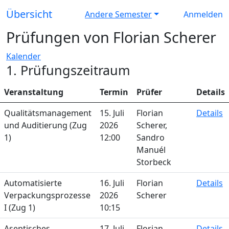
Übersicht
Andere Semester
Anmelden
Prüfungen von Florian Scherer
Kalender
1. Prüfungszeitraum
Veranstaltung
Termin
Prüfer
Details
Qualitätsmanagement
15. Juli
Florian
Details
und Auditierung (Zug
2026
Scherer,
1)
12:00
Sandro
Manuél
Storbeck
Automatisierte
16. Juli
Florian
Details
Verpackungsprozesse
2026
Scherer
I (Zug 1)
10:15
Aseptisches
17. Juli
Florian
Details