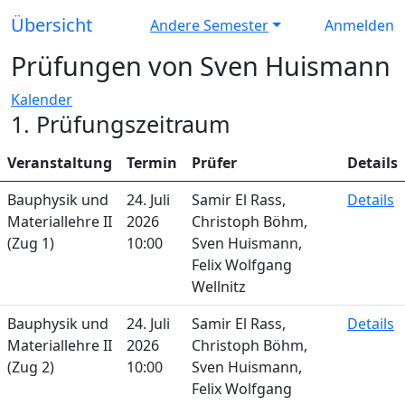
Übersicht
Andere Semester
Anmelden
Prüfungen von Sven Huismann
Kalender
1. Prüfungszeitraum
Veranstaltung
Termin
Prüfer
Details
Bauphysik und
24. Juli
Samir El Rass,
Details
Materiallehre II
2026
Christoph Böhm,
(Zug 1)
10:00
Sven Huismann,
Felix Wolfgang
Wellnitz
Bauphysik und
24. Juli
Samir El Rass,
Details
Materiallehre II
2026
Christoph Böhm,
(Zug 2)
10:00
Sven Huismann,
Felix Wolfgang