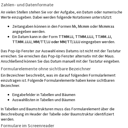
Zahlen- und Datenformate
An vielen Stellen stehen Sie vor der Aufgabe, ein Datum oder numerische
Werte einzugeben. Dabei werden folgende Notationen unterstützt:
Zeitangaben können in den Formen
hh, hh:mm
oder
hh:mm:ss
angegeben werden.
Ein Datum kann in der Form
TTMMJJ, TTMMJJJJ, TT.MM.JJ,
TT.MM.JJJJ, MM/TT/JJ oder MM/TT/JJJJ
eingegeben werden.
Das Pop-Up Fenster zur Auswahl eines Datums ist nicht mit der Tastatur
erreichen. Sie erreichen das Pop-Up Fenster alternativ mit der Maus.
Anschließend können Sie das Datum manuell mit der Tastatur eingeben.
Formularelemente ohne sichtbare Bezeichner
Ein Bezeichner beschreibt, was im darauf folgenden Formularlement
einzutragen ist. Folgende Formularelemente haben keine sichtbaren
Bezeichner.
Eingabefelder in Tabellen und Bäumen
Auswahllisten in Tabellen und Bäumen
In Tabellen und Baumstrukturen muss das Formularelement über die
Beschreibung im Header der Tabelle oder Baumstruktur identifiziert
werden.
Formulare im Screenreader