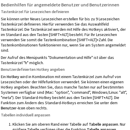
Bedienhilfen für angemeldete Benutzer und Benutzerinnen
Tastenkürzel für Lesezeichen definieren
Sie können unter Neues Lesezeichen erstellen für bis zu 9 Lesezeichen
Tastenkürzel definieren. Hierfür verwenden Sie das Auswahlfeld
Tastenkürzel. Die Tastenkürzel werden mit Hilfe des Hotkeys aktiviert, der
im Standard aus den Tasten [SHIFT+ALT] besteht. Für Ihr Lesezeichen
verwenden Sie somit die Tastenkombination [SHIFT+ALT]+Zahl. Die
Tastenkombinationen funktionieren nur, wenn Sie am System angemeldet
sind.
Der Aufruf des Menüpunkts "Dokumentation und Hilfe" ist über das
Tastenkürzel "h" möglich.
Benutzerdefinierten
Hotkey angeben
Ein
Hotkey
wird in Kombination mit einem Tastenkürzel zum Aufruf von
Lesezeichen oder der Hilfefunktion verwendet. Sie können einen eigenen
Hotkey angeben. Beachten Sie, dass manche Tasten nur auf bestimmten
Systemen verfügbar sind (Mac: "option", "command", Windows/Linux: "alt",
"meta"). Der Standard-Hotkey besteht aus den Tasten [SHIFT+ALT]. Die
Funktion zum Ändern des Standard-Hotkeys erreichen Sie unter dem
Benutzer-Icon
oben rechts.
Tabellen individuell anpassen
Klicken Sie am oberen Rand einer Tabelle auf
Tabelle anpassen
. Nur
größere Tabelle verfügen über die Funktion
Tabelle anpassen