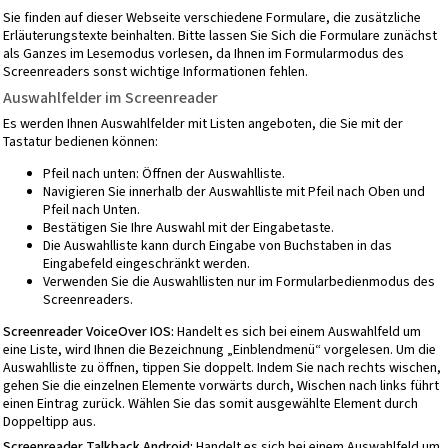
Sie finden auf dieser Webseite verschiedene Formulare, die zusätzliche
Erläuterungstexte beinhalten. Bitte lassen Sie Sich die Formulare zunächst
als Ganzes im Lesemodus vorlesen, da Ihnen im Formularmodus des
Screenreaders sonst wichtige Informationen fehlen.
Auswahlfelder im Screenreader
Es werden Ihnen Auswahlfelder mit Listen angeboten, die Sie mit der
Tastatur bedienen können:
Pfeil nach unten: Öffnen der Auswahlliste.
Navigieren Sie innerhalb der Auswahlliste mit Pfeil nach Oben und
Pfeil nach Unten.
Bestätigen Sie Ihre Auswahl mit der Eingabetaste.
Die Auswahlliste kann durch Eingabe von Buchstaben in das
Eingabefeld eingeschränkt werden.
Verwenden Sie die Auswahllisten nur im Formularbedienmodus des
Screenreaders.
Screenreader VoiceOver IOS:
Handelt es sich bei einem Auswahlfeld um
eine Liste, wird Ihnen die Bezeichnung „Einblendmenü“ vorgelesen. Um die
Auswahlliste zu öffnen, tippen Sie doppelt. Indem Sie nach rechts wischen,
gehen Sie die einzelnen Elemente vorwärts durch, Wischen nach links führt
einen Eintrag zurück. Wählen Sie das somit ausgewählte Element durch
Doppeltipp aus.
Screenreader Talkback Android:
Handelt es sich bei einem Auswahlfeld um